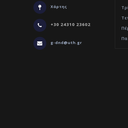
Χάρτης
Τρ
Τε
+30 24310 23602
Πέ
Πα
g-dnd@uth.gr