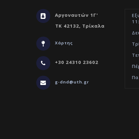
Αργοναυτών 1Γ'
Εξ
11
ΤΚ 42132, Τρίκαλα
Δε
Χάρτης
Τρ
Τε
+30 24310 23602
Πέ
Πα
g-dnd@uth.gr