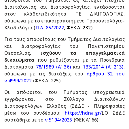
απόφοιτοι του Τμήματος, ως κάτοχοι πτυχίου
Διαιτολογίας και Διατροφολογίας, εντάσσονται
στον κλάδο/ειδικότητα ΠΕ ΔΙΑΙΤΟΛΟΓΙΑΣ,
σύμφωνα με το επικαιροποιημένο Προσοντολόγιο-
Κλαδολόγιο (
Π.Δ. 85/2022
, ΦΕΚ Α' 232
).
Για τους αποφοίτους του Τμήματος Διαιτολογίας
και Διατροφολογίας του Πανεπιστημίου
Θεσσαλίας,
ισχύουν τα επαγγελματικά
δικαιώματα
που ρυθμίζονται με τα Προεδρικά
Διατάγματα
78/1989 (Α’ 36)
και
133/2014 (Α’ 213)
,
σύμφωνα με τις διατάξεις του
άρθρου 32 του
ν.4999/2022
(ΦΕΚ Α' 225).
Οι απόφοιτοι του Τμήματος υποχρεωτικά
εγγράφονται στο Σύλλογο Διαιτολόγων
Διατροφολόγων Ελλάδος (ΣΔΔΕ - Πληροφορίες
μέσω του συνδέσμου:
https://hdna.gr/
).
Ο ΣΔΔΕ
συστάθηκε με το
ν.5194/2025
(ΦΕΚ Α' 66).