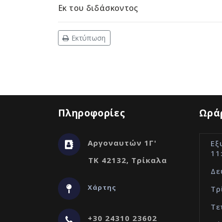
Εκ του διδάσκοντος
Εκτύπωση
Πληροφορίες
Ωράρ
Αργοναυτών 1Γ'
Εξ
11
ΤΚ 42132, Τρίκαλα
Δε
Χάρτης
Τρ
Τε
+30 24310 23602