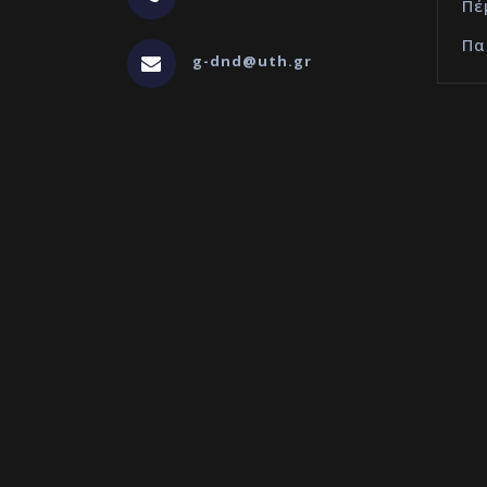
Πέ
Πα
g-dnd@uth.gr