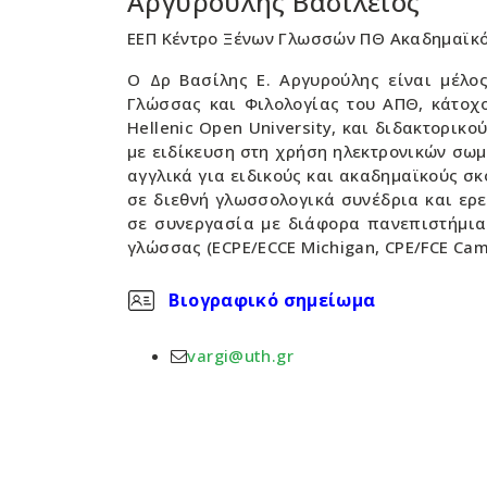
Αργυρούλης Βασίλειος
ΕΕΠ Κέντρο Ξένων Γλωσσών ΠΘ Ακαδημαϊκό
Ο Δρ Βασίλης Ε. Αργυρούλης είναι μέλο
Γλώσσας και Φιλολογίας του ΑΠΘ, κάτοχο
Hellenic Open University, και διδακτορικ
με ειδίκευση στη χρήση ηλεκτρονικών σωμ
αγγλικά για ειδικούς και ακαδημαϊκούς σ
σε διεθνή γλωσσολογικά συνέδρια και ερε
σε συνεργασία με διάφορα πανεπιστήμια τ
γλώσσας (ECPE/ECCE Michigan, CPE/FCE Camb
Βιογραφικό σημείωμα
vargi@uth.gr