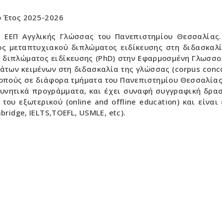
 Έτος 2025-2026
ς ΕΕΠ Αγγλικής Γλώσσας του Πανεπιστημίου Θεσσαλίας.
ς μεταπτυχιακού διπλώματος ειδίκευσης στη διδασκαλί
ού διπλώματος ειδίκευσης (PhD) στην Εφαρμοσμένη Γλωσσολ
άτων κειμένων στη διδασκαλία της γλώσσας (corpus conco
κοπούς σε διάφορα τμήματα του Πανεπιστημίου Θεσσαλίας.
υνητικά προγράμματα, και έχει συναφή συγγραφική δραστ
ου εξωτερικού (online and offline education) και είνα
ridge, IELTS,TOEFL, USMLE, etc).