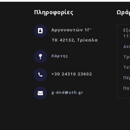
Πληροφορίες
Ωράρ
Αργοναυτών 1Γ'
Εξ
11
ΤΚ 42132, Τρίκαλα
Δε
Χάρτης
Τρ
Τε
+30 24310 23602
Πέ
Πα
g-dnd@uth.gr