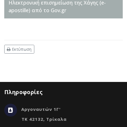
Ηλεκτρονική επισημείωση της Χάγης (e-
apostille) από το Gov.gr
Εκτύπωση
Πληροφορίες
Αργοναυτών 1Γ'
ΤΚ 42132, Τρίκαλα