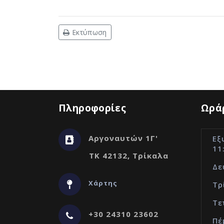
Εκτύπωση
Πληροφορίες
Ωράρ
Αργοναυτών 1Γ'
Εξ
11
ΤΚ 42132, Τρίκαλα
Δε
Χάρτης
Τρ
Τε
+30 24310 23602
Πέ