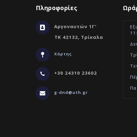
Πληροφορίες
Ωράρ
Αργοναυτών 1Γ'
Εξ
11
ΤΚ 42132, Τρίκαλα
Δε
Χάρτης
Τρ
Τε
+30 24310 23602
Πέ
Πα
g-dnd@uth.gr