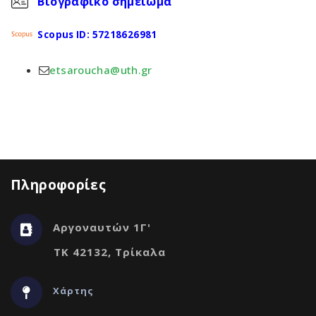
Βιογραφικό σημείωμα
Scopus ID: 57218626981
etsaroucha@uth.gr
Πληροφορίες
Αργοναυτών 1Γ'
ΤΚ 42132, Τρίκαλα
Χάρτης