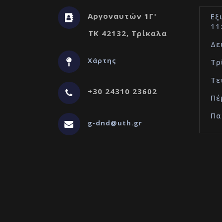
Αργοναυτών 1Γ'
Εξ
11
ΤΚ 42132, Τρίκαλα
Δε
Χάρτης
Τρ
Τε
+30 24310 23602
Πέ
Πα
g-dnd@uth.gr