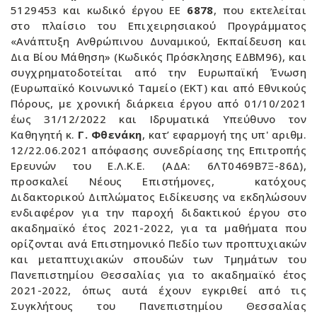
5129453 και κωδικό έργου ΕΕ
6878
, που εκτελείται
στο πλαίσιο του Επιχειρησιακού Προγράμματος
«Ανάπτυξη Ανθρώπινου Δυναμικού, Εκπαίδευση και
Δια Βίου Μάθηση» (Κωδικός Πρόσκλησης ΕΔΒΜ96), και
συγχρηματοδοτείται από την Ευρωπαϊκή Ένωση
(Ευρωπαϊκό Κοινωνικό Ταμείο (ΕΚΤ) και από Εθνικούς
Πόρους, με χρονική διάρκεια έργου από 01/10/2021
έως 31/12/2022 και Ιδρυματικά Υπεύθυνο τον
Καθηγητή κ.
Γ. Φθενάκη
, κατ’ εφαρμογή της υπ' αριθμ.
12/22.06.2021 απόφασης συνεδρίασης της Επιτροπής
Ερευνών του Ε.Λ.Κ.Ε. (ΑΔΑ: 6ΛΤ0469Β7Ξ-86Δ),
προσκαλεί Νέους Επιστήμονες, κατόχους
Διδακτορικού Διπλώματος Ειδίκευσης να εκδηλώσουν
ενδιαφέρον για την παροχή διδακτικού έργου στο
ακαδημαϊκό έτος 2021-2022, για τα μαθήματα που
ορίζονται ανά Επιστημονικό Πεδίο των προπτυχιακών
και μεταπτυχιακών σπουδών των Τμημάτων του
Πανεπιστημίου Θεσσαλίας για το ακαδημαϊκό έτος
2021-2022, όπως αυτά έχουν εγκριθεί από τις
Συγκλήτους του Πανεπιστημίου Θεσσαλίας