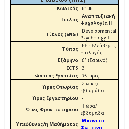
Κωδικός
6106
Αναπτυξιακή
Τίτλος
Ψυχολογία ΙΙ
Developmental
Τίτλος (ENG)
Psychology ΙΙ
ΕΕ - Ελεύθερης
Τύπος
Επιλογής
Εξάμηνο
6° (Εαρινό)
ECTS
3
Φόρτος Εργασίας
75 ώρες
2 ώρες/
Ώρες Θεωρίας
εβδομάδα
Ώρες Εργαστηρίου
-
1 ώρα/
Ώρες Φροντιστηρίου
εβδομάδα
Μπονώτη
Υπεύθυνος/η Μαθήματος
Φωτεινή