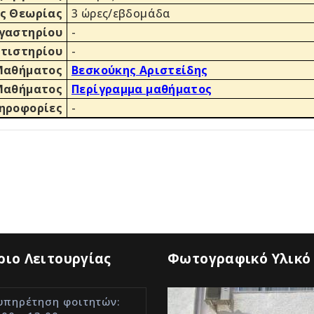
ς Θεωρίας
3 ώρες/εβδομάδα
γαστηρίου
-
τιστηρίου
-
Μαθήματος
Βεσκούκης Αριστείδης
Μαθήματος
Περίγραμμα μαθήματος
ηροφορίες
-
ιο Λειτουργίας
Φωτογραφικό Υλικό
υπηρέτηση φοιτητών: