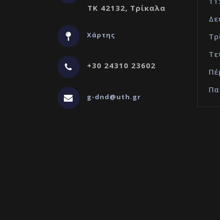
11
ΤΚ 42132, Τρίκαλα
Δε
Χάρτης
Τρ
Τε
+30 24310 23602
Πέ
Πα
g-dnd@uth.gr