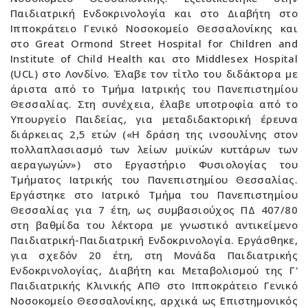
Παιδιατρική Ενδοκρινολογία και στο Διαβήτη στο
Ιπποκράτειο Γενικό Νοσοκομείο Θεσσαλονίκης και
στο Great Ormond Street Hospital for Children and
Institute of Child Health και στο Middlesex Hospital
(UCL) στο Λονδίνο. Έλαβε τον τίτλο του διδάκτορα με
άριστα από το Τμήμα Ιατρικής του Πανεπιστημίου
Θεσσαλίας. Στη συνέχεια, έλαβε υποτροφία από το
Υπουργείο Παιδείας, για μεταδιδακτορική έρευνα
διάρκειας 2,5 ετών («Η δράση της ινσουλίνης στον
πολλαπλασιασμό των λείων μυϊκών κυττάρων των
αεραγωγών») στο Εργαστήριο Φυσιολογίας του
Τμήματος Ιατρικής του Πανεπιστημίου Θεσσαλίας.
Εργάστηκε στο Ιατρικό Τμήμα του Πανεπιστημίου
Θεσσαλίας για 7 έτη, ως συμβασιούχος ΠΔ 407/80
στη βαθμίδα του λέκτορα με γνωστικό αντικείμενο
Παιδιατρική-Παιδιατρική Ενδοκρινολογία. Εργάσθηκε,
για σχεδόν 20 έτη, στη Μονάδα Παιδιατρικής
Ενδοκρινολογίας, Διαβήτη και Μεταβολισμού της Γ'
Παιδιατρικής Κλινικής ΑΠΘ στο Ιπποκράτειο Γενικό
Νοσοκομείο Θεσσαλονίκης, αρχικά ως Επιστημονικός